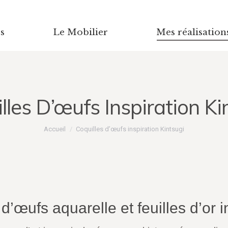
s
Le Mobilier
Mes réalisation
lles D’œufs Inspiration Ki
Vous êtes ici :
Accueil
Coquilles d’œufs inspiration Kintsugi
d’œufs aquarelle et feuilles d’or i