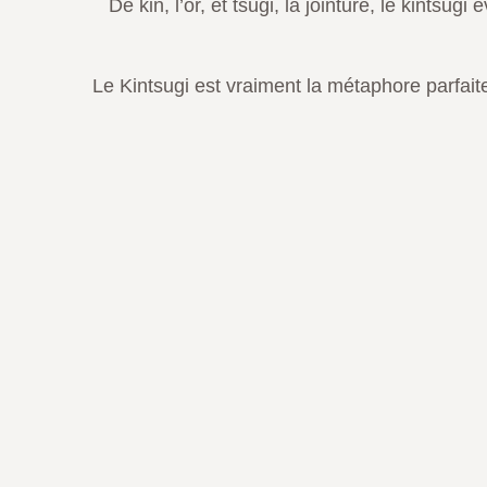
De kin, l’or, et tsugi, la jointure, le kintsu
Le Kintsugi est vraiment la métaphore parfait