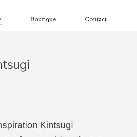
s
Boutique
Contact
ntsugi
nspiration Kintsugi